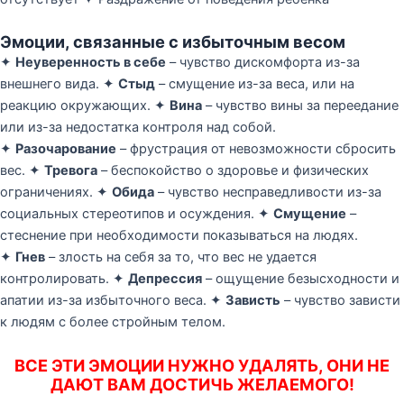
Эмоции, связанные с избыточным весом
✦
Неуверенность в себе
– чувство дискомфорта из-за
внешнего вида. ✦
Стыд
– смущение из-за веса, или на
реакцию окружающих. ✦
Вина
– чувство вины за переедание
или из-за недостатка контроля над собой.
✦
Разочарование
– фрустрация от невозможности сбросить
вес. ✦
Тревога
– беспокойство о здоровье и физических
ограничениях. ✦
Обида
– чувство несправедливости из-за
социальных стереотипов и осуждения. ✦
Смущение
–
стеснение при необходимости показываться на людях.
✦
Гнев
– злость на себя за то, что вес не удается
контролировать. ✦
Депрессия
– ощущение безысходности и
апатии из-за избыточного веса. ✦
Зависть
– чувство зависти
к людям с более стройным телом.
ВСЕ ЭТИ ЭМОЦИИ НУЖНО УДАЛЯТЬ, ОНИ НЕ
ДАЮТ ВАМ ДОСТИЧЬ ЖЕЛАЕМОГО!