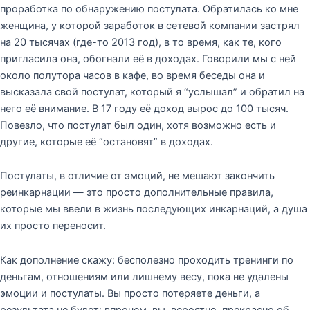
проработка по обнаружению постулата. Обратилась ко мне
женщина, у которой заработок в сетевой компании застрял
на 20 тысячах (где-то 2013 год), в то время, как те, кого
пригласила она, обогнали её в доходах. Говорили мы с ней
около полутора часов в кафе, во время беседы она и
высказала свой постулат, который я “услышал” и обратил на
него её внимание. В 17 году её доход вырос до 100 тысяч.
Повезло, что постулат был один, хотя возможно есть и
другие, которые её “остановят” в доходах.
Постулаты, в отличие от эмоций, не мешают закончить
реинкарнации — это просто дополнительные правила,
которые мы ввели в жизнь последующих инкарнаций, а душа
их просто переносит.
Как дополнение скажу: бесполезно проходить тренинги по
деньгам, отношениям или лишнему весу, пока не удалены
эмоции и постулаты. Вы просто потеряете деньги, а
результата не будет; впрочем, вы, вероятно, прекрасно об